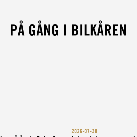
S
PÅ GÅNG I BILKÅREN
ARV
UKTÖR
TÖR
2026-07-30
NG