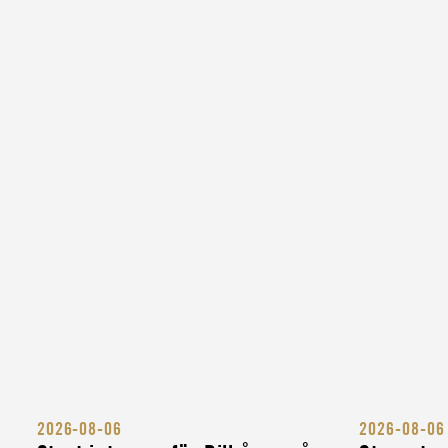
CIVIL
MINIBUSSFÖRARE TILL MCF
LOGISTIKENHET
CIVIL
LASTBILSFÖRARE HOS
MYNDIGHETEN FÖR CIVILT
FÖRSVAR
CIVIL
LASTBILSFÖRARE FÖR ATT
SKYDDA SVERIGES KULTUR
INSTRUKTÖR
MILITÄR BANDVAGNSINSTR
INSTRUKTÖR
MILITÄR FORDONSINSTRUK
INSTRUKTÖR
2026-08-06
2026-08-06
KOMPLETTERINGSUTBILDNI