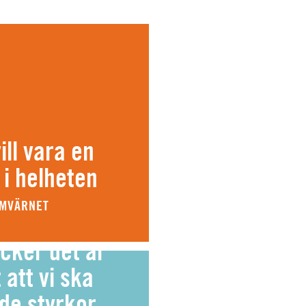
ll vara en
 i helheten
EMVÄRNET
cker det är
 att vi ska
de styrkor