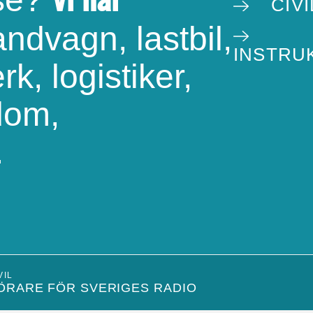
CIV
ndvagn, lastbil,
INSTRU
rk, logistiker,
dom,
.
VIL
ÖRARE FÖR SVERIGES RADIO