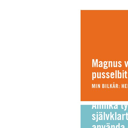
Magnus vi
pusselbit
MIN BILKÅR: H
Annika ty
självklart
använda 