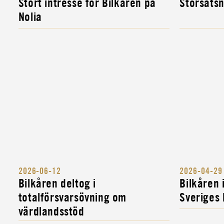
Stort intresse för Bilkåren på
Storsats
FÖR MILITÄRA FORDONS- OC
Nolia
INSTRUKTÖR
MILITÄR ALLMÄNINSTRUKTÖ
2026-06-12
2026-04-29
Bilkåren deltog i
Bilkåren
totalförsvarsövning om
Sveriges
värdlandsstöd