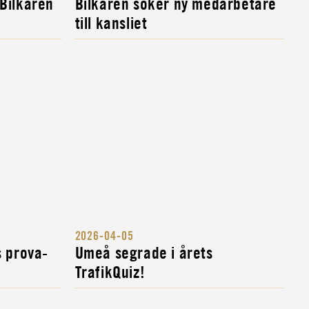
 Bilkåren
Bilkåren söker ny medarbetare
till kansliet
2026-04-05
s prova-
Umeå segrade i årets
TrafikQuiz!