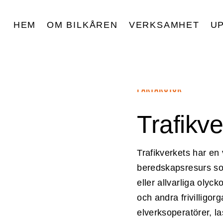
HEM
OM BILKÅREN
VERKSAMHET
U
FAKTARUTOR
Trafikv
Trafikverkets har en 
beredskapsresurs so
eller allvarliga olyc
och andra frivilligor
elverksoperatörer, la