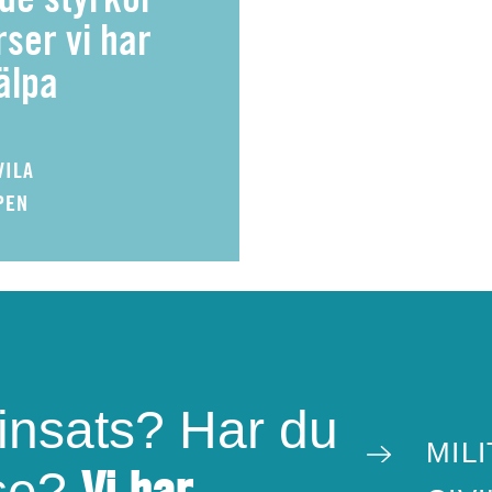
ser vi har
jälpa
VILA
PEN
 insats? Har du
MILI
Vi har
sse?