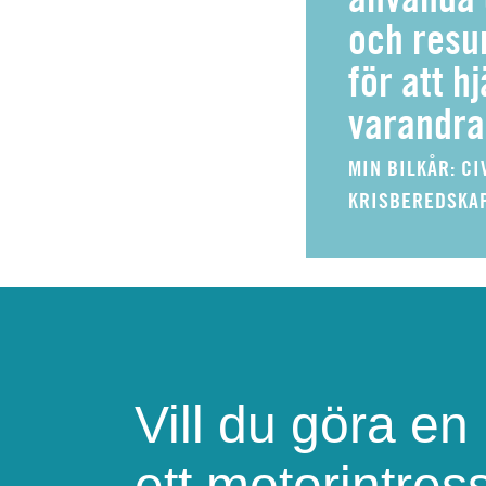
och resur
för att h
varandra
MIN BILKÅR: CI
KRISBEREDSKA
Vill du göra en
ett motorintre