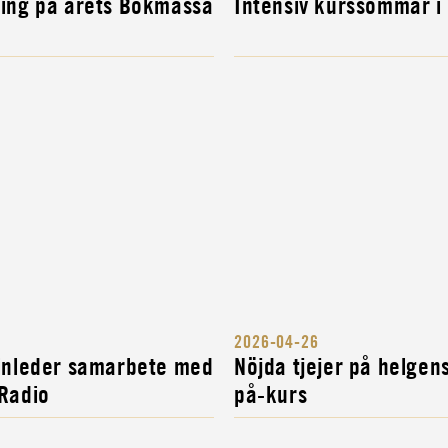
ning på årets Bokmässa
Intensiv kurssommar i
H...
R
2026-04-26
 inleder samarbete med
Nöjda tjejer på helgen
 Radio
på-kurs