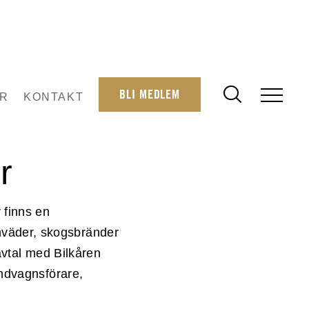
BLI MEDLEM
R
KONTAKT
r
 finns en
mväder, skogsbränder
 avtal med Bilkåren
andvagnsförare,