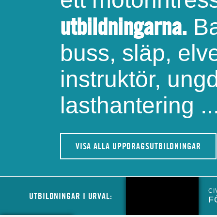
utbildningarna.
Ba
buss, släp, elve
instruktör, ung
lasthantering ..
VISA ALLA UPPDRAGSUTBILDNINGAR
CI
UTBILDNINGAR I URVAL:
F