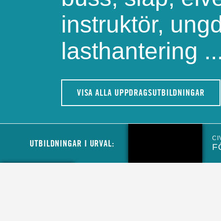
instruktör, ung
lasthantering ..
VISA ALLA UPPDRAGSUTBILDNINGAR
CI
UTBILDNINGAR I URVAL:
F
CIVIL
MINIBUSSFÖRARE TILL MCF
LOGISTIKENHET
CIVIL
LASTBILSFÖRARE HOS