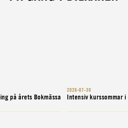
ARV
UKTÖR
TÖR
2026-07-30
NG
ning på årets Bokmässa
Intensiv kurssommar i
H...
R