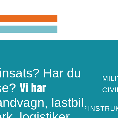
EMVÄRNET
VILA
PEN
 insats? Har du
MILI
Vi har
sse?
CIV
ndvagn, lastbil,
INSTRU
rk, logistiker,