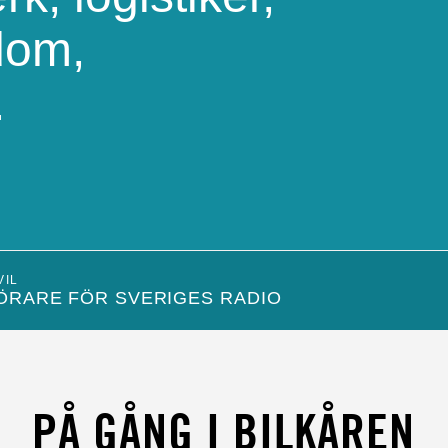
dom,
.
VIL
ÖRARE FÖR SVERIGES RADIO
S
PÅ GÅNG I BILKÅREN