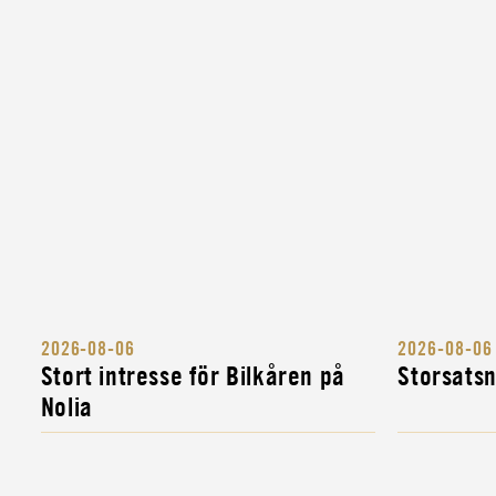
MYNDIGHETEN FÖR CIVILT
FÖRSVAR
CIVIL
LASTBILSFÖRARE FÖR ATT
SKYDDA SVERIGES KULTUR
INSTRUKTÖR
MILITÄR BANDVAGNSINSTR
INSTRUKTÖR
MILITÄR FORDONSINSTRUK
INSTRUKTÖR
2026-08-06
2026-08-06
KOMPLETTERINGSUTBILDNI
Stort intresse för Bilkåren på
Storsats
FÖR MILITÄRA FORDONS- OC
Nolia
INSTRUKTÖR
MILITÄR ALLMÄNINSTRUKTÖ