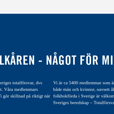
LKÅREN - NÅGOT FÖR M
eriges totalförsvar, dvs
Vi är ca 5400 medlemmar som är 
varet. Våra medlemmars
både män och kvinnor, oavsett å
 gör skillnad på riktigt när
folkbokförda i Sverige är välk
Sveriges beredskap – Totalförsva