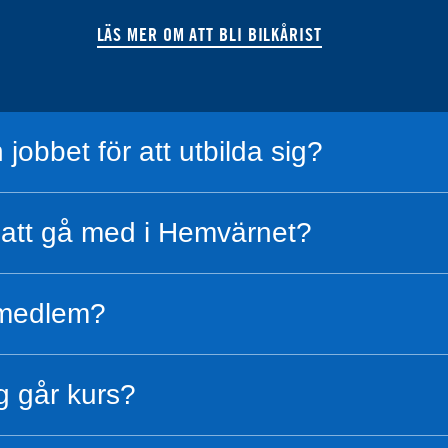
LÄS MER OM ATT BLI BILKÅRIST
 jobbet för att utbilda sig?
att gå med i Hemvärnet?
i medlem?
ag går kurs?