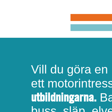
MIN BILKÅR: H
MIN BILKÅR: CI
KRISBEREDSKA
Vill du göra en
ett motorintre
utbildningarna.
Ba
buss, släp, elve