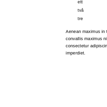
ett
två
tre
Aenean maximus in tu
convallis maximus ni
consectetur adipisci
imperdiet.
Annika ty
självklart
använda 
och resur
Magnus vi
för att h
pusselbit
varandra