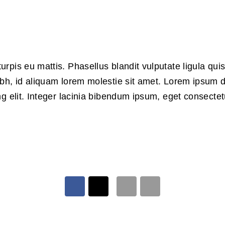
rpis eu mattis. Phasellus blandit vulputate ligula qu
bh, id aliquam lorem molestie sit amet. Lorem ipsum d
ng elit. Integer lacinia bibendum ipsum, eget consecte
cker det är
 att vi ska
de styrkor
ser vi har
ll vara en
jälpa
 i helheten