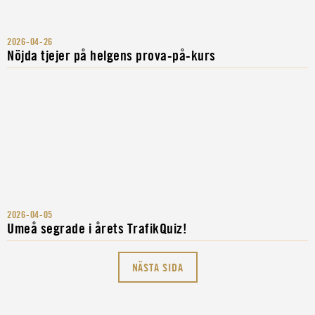
2026-04-26
Nöjda tjejer på helgens prova-på-kurs
2026-04-05
Umeå segrade i årets TrafikQuiz!
Annika tycker det är
självklart att vi ska
NÄSTA SIDA
Anna vill ge elever
Magnus vill vara en
använda de styrkor
bästa möjliga
Henrik vill hjälpa
pusselbit i helheten
och resurser vi har för
förutsättningar att bli
ungdomar utvecklas