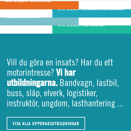
att hjälpa varandra
MIN BILKÅR: HEMVÄRNET
riktigt bra
MIN BILKÅR: UNGDOMSVERKSAMHET
MIN BILKÅR: CIVILA
bandvagnsförare
KRISBEREDSKAPEN
MIN BILKÅR: INSTRUKTÖR
Vill du göra en insats? Har du ett
Vi har
motorintresse?
utbildningarna.
Bandvagn, lastbil,
buss, släp, elverk, logistiker,
instruktör, ungdom, lasthantering ...
VISA ALLA UPPDRAGSUTBILDNINGAR