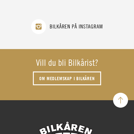
BILKÅREN PÅ INSTAGRAM
Vill du bli Bilkårist?
OM MEDLEMSKAP I BILKÅREN