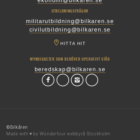
ekonomi@bilkaren.se
UTBILDNINGSFRÅGOR
militarutbildning@bilkaren.se
civilutbildning@bilkaren.se
HITTA HIT
MYNDIGHETER SOM BEHÖVER OPERATIVT STÖD
beredskap@bilkaren.se
©Bilkåren
Made with ♥ by
Wonderfour webbyrå Stockholm