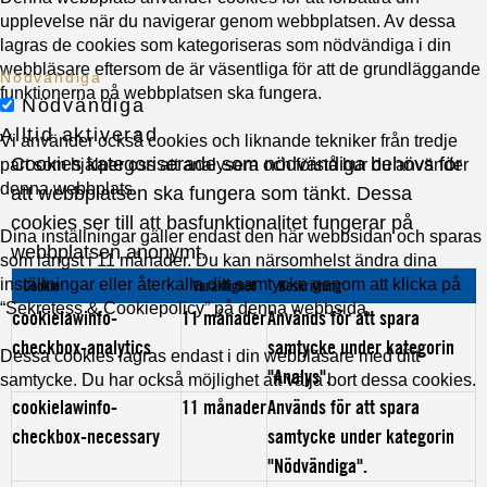
upplevelse när du navigerar genom webbplatsen. Av dessa
lagras de cookies som kategoriseras som nödvändiga i din
webbläsare eftersom de är väsentliga för att de grundläggande
Nödvändiga
funktionerna på webbplatsen ska fungera.
Nödvändiga
Alltid aktiverad
Vi använder också cookies och liknande tekniker från tredje
Cookies kategoriserade som nödvändiga behövs för
part som hjälper oss att analysera och förstå hur du använder
denna webbplats.
att webbplatsen ska fungera som tänkt. Dessa
cookies ser till att basfunktionalitet fungerar på
Dina inställningar gäller endast den här webbsidan och sparas
webbplatsen anonymt.
som längst i 11 månader. Du kan närsomhelst ändra dina
inställningar eller återkalla ditt samtycke genom att klicka på
Cookie
Varaktighet
Beskrivning
“Sekretess & Cookiepolicy” på denna webbsida.
cookielawinfo-
11 månader
Används för att spara
checkbox-analytics
samtycke under kategorin
Dessa cookies lagras endast i din webbläsare med ditt
"Analys".
samtycke. Du har också möjlighet att välja bort dessa cookies.
cookielawinfo-
11 månader
Används för att spara
checkbox-necessary
samtycke under kategorin
"Nödvändiga".