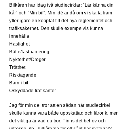
Bilkåren har idag två studiecirklar; ”Lär känna din
kår” och ”Min bil”. Min idé är då om vi ska ta fram
ytterligare en kopplat till det nya reglementet och
trafiksäkerhet. Den skulle exempelvis kunna
innehålla
Hastighet
Bälte/lasthantering
Nykterhet/Droger
Trötthet
Risktagande
Barn i bil
Oskyddade trafikanter
Jag för min del tror att en sådan här studiecirkel
skulle kunna vara både uppskattad och lärorik, men
det viktiga är vad du tror. Finns det behov och
intresse ute i bilkårerna för ett sånt här material?