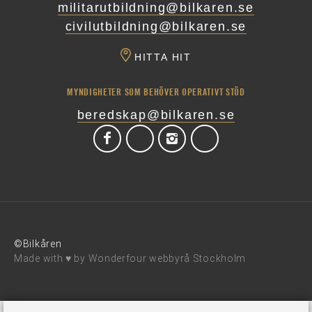
militarutbildning@bilkaren.se
civilutbildning@bilkaren.se
HITTA HIT
MYNDIGHETER SOM BEHÖVER OPERATIVT STÖD
beredskap@bilkaren.se
©Bilkåren
Made with ♥ by
Wonderfour webbyrå Stockholm