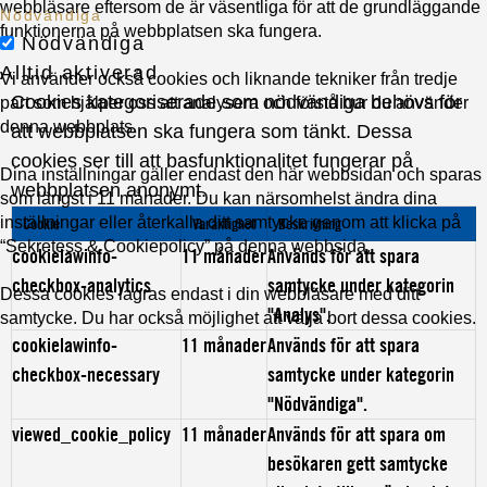
webbläsare eftersom de är väsentliga för att de grundläggande
Nödvändiga
funktionerna på webbplatsen ska fungera.
Nödvändiga
Alltid aktiverad
Vi använder också cookies och liknande tekniker från tredje
Cookies kategoriserade som nödvändiga behövs för
part som hjälper oss att analysera och förstå hur du använder
denna webbplats.
att webbplatsen ska fungera som tänkt. Dessa
cookies ser till att basfunktionalitet fungerar på
Dina inställningar gäller endast den här webbsidan och sparas
webbplatsen anonymt.
som längst i 11 månader. Du kan närsomhelst ändra dina
inställningar eller återkalla ditt samtycke genom att klicka på
Cookie
Varaktighet
Beskrivning
“Sekretess & Cookiepolicy” på denna webbsida.
cookielawinfo-
11 månader
Används för att spara
checkbox-analytics
samtycke under kategorin
Dessa cookies lagras endast i din webbläsare med ditt
"Analys".
samtycke. Du har också möjlighet att välja bort dessa cookies.
cookielawinfo-
11 månader
Används för att spara
checkbox-necessary
samtycke under kategorin
"Nödvändiga".
viewed_cookie_policy
11 månader
Används för att spara om
besökaren gett samtycke