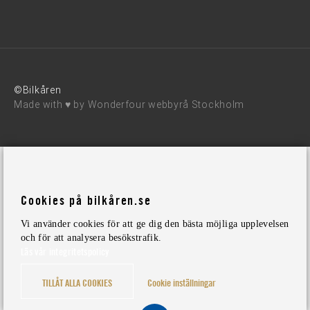
©Bilkåren
Made with ♥ by
Wonderfour webbyrå Stockholm
Cookies på bilkåren.se
Vi använder cookies för att ge dig den bästa möjliga upplevelsen
och för att analysera besökstrafik.
Läs vår integritetspolicy
TILLÅT ALLA COOKIES
Cookie inställningar