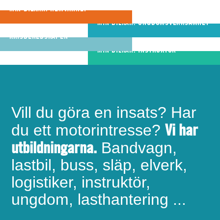
förutsättningar att bli
ungdomar utvecklas
att hjälpa varandra
MIN BILKÅR: HEMVÄRNET
riktigt bra
MIN BILKÅR: UNGDOMSVERKSAMHET
MIN BILKÅR: CIVILA
bandvagnsförare
KRISBEREDSKAPEN
MIN BILKÅR: INSTRUKTÖR
Vill du göra en insats? Har
Vi har
du ett motorintresse?
utbildningarna.
Bandvagn,
lastbil, buss, släp, elverk,
logistiker, instruktör,
ungdom, lasthantering ...