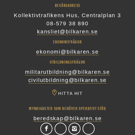
BESÖKSADRESS
Kollektivtrafikens Hus, Centralplan 3
08-579 38 890
kansliet@bilkaren.se
EKONOMIFRÅGOR
ekonomi@bilkaren.se
UTBILDNINGSFRÅGOR
militarutbildning@bilkaren.se
civilutbildning@bilkaren.se
HITTA HIT
MYNDIGHETER SOM BEHÖVER OPERATIVT STÖD
beredskap@bilkaren.se