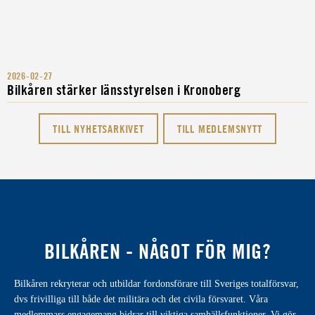
2026-02-27
Bilkåren stärker länsstyrelsen i Kronoberg
TILL NYHETSARKIVET
TILL MEDLEMSNYTT
BILKÅREN - NÅGOT FÖR MIG?
Bilkåren rekryterar och utbildar fordonsförare till Sveriges totalförsvar,
dvs frivilliga till både det militära och det civila försvaret. Våra
medlemmars engagemang bidrar till viktiga samhällsfunktioner. Vi gör