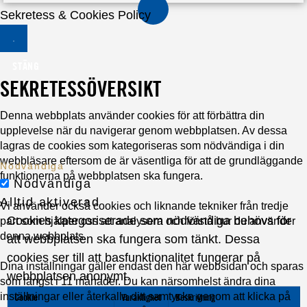
Sekretess & Cookies Policy
STÄNG
SEKRETESSÖVERSIKT
Denna webbplats använder cookies för att förbättra din
upplevelse när du navigerar genom webbplatsen. Av dessa
lagras de cookies som kategoriseras som nödvändiga i din
webbläsare eftersom de är väsentliga för att de grundläggande
Nödvändiga
funktionerna på webbplatsen ska fungera.
Nödvändiga
Alltid aktiverad
Vi använder också cookies och liknande tekniker från tredje
Cookies kategoriserade som nödvändiga behövs för
part som hjälper oss att analysera och förstå hur du använder
denna webbplats.
att webbplatsen ska fungera som tänkt. Dessa
cookies ser till att basfunktionalitet fungerar på
Dina inställningar gäller endast den här webbsidan och sparas
webbplatsen anonymt.
som längst i 11 månader. Du kan närsomhelst ändra dina
inställningar eller återkalla ditt samtycke genom att klicka på
Cookie
Varaktighet
Beskrivning