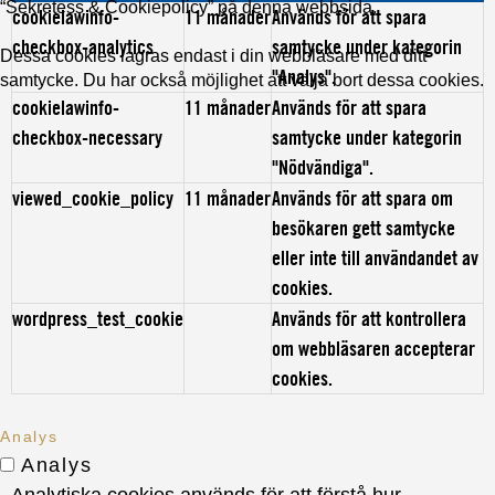
“Sekretess & Cookiepolicy” på denna webbsida.
cookielawinfo-
11 månader
Används för att spara
checkbox-analytics
samtycke under kategorin
Dessa cookies lagras endast i din webbläsare med ditt
"Analys".
samtycke. Du har också möjlighet att välja bort dessa cookies.
cookielawinfo-
11 månader
Används för att spara
checkbox-necessary
samtycke under kategorin
"Nödvändiga".
viewed_cookie_policy
11 månader
Används för att spara om
besökaren gett samtycke
eller inte till användandet av
cookies.
wordpress_test_cookie
Används för att kontrollera
om webbläsaren accepterar
cookies.
Analys
Analys