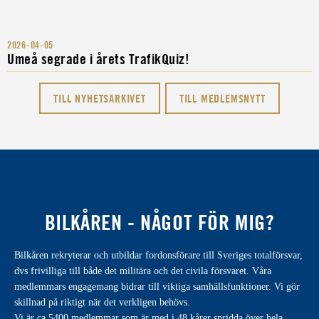
2026-04-05
Umeå segrade i årets TrafikQuiz!
TILL NYHETSARKIVET
TILL MEDLEMSNYTT
BILKÅREN - NÅGOT FÖR MIG?
Bilkåren rekryterar och utbildar fordonsförare till Sveriges totalförsvar,
dvs frivilliga till både det militära och det civila försvaret. Våra
medlemmars engagemang bidrar till viktiga samhällsfunktioner. Vi gör
skillnad på riktigt när det verkligen behövs.
Vi är ca 5400 medlemmar som är med i 48 kårer spridda över hela