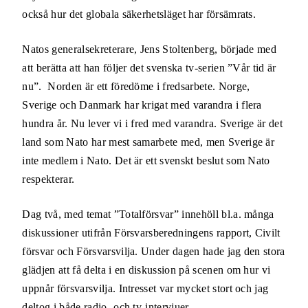
också hur det globala säkerhetsläget har försämrats.
Natos generalsekreterare, Jens Stoltenberg, började med
att berätta att han följer det svenska tv-serien ”Vår tid är
nu”.
Norden är ett föredöme i fredsarbete. Norge,
Sverige och Danmark har krigat med varandra i flera
hundra år. Nu lever vi i fred med varandra.
Sverige är det
land som Nato har mest samarbete med, men Sverige är
inte medlem i Nato. Det är ett svenskt beslut som Nato
respekterar.
Dag två, med temat ”Totalförsvar” innehöll bl.a. många
diskussioner utifrån Försvarsberedningens rapport, Civilt
försvar och Försvarsvilja. Under dagen hade jag den stora
glädjen att få delta i en diskussion på scenen om hur vi
uppnår försvarsvilja. Intresset var mycket stort och jag
deltog i både radio- och tv-intervjuer.