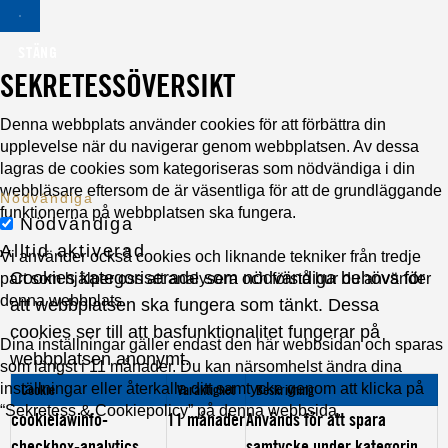
STÄNG
SEKRETESSÖVERSIKT
Denna webbplats använder cookies för att förbättra din
upplevelse när du navigerar genom webbplatsen. Av dessa
lagras de cookies som kategoriseras som nödvändiga i din
webbläsare eftersom de är väsentliga för att de grundläggande
Nödvändiga
funktionerna på webbplatsen ska fungera.
Nödvändiga
Alltid aktiverad
Vi använder också cookies och liknande tekniker från tredje
Cookies kategoriserade som nödvändiga behövs för
part som hjälper oss att analysera och förstå hur du använder
denna webbplats.
att webbplatsen ska fungera som tänkt. Dessa
cookies ser till att basfunktionalitet fungerar på
Dina inställningar gäller endast den här webbsidan och sparas
webbplatsen anonymt.
som längst i 11 månader. Du kan närsomhelst ändra dina
inställningar eller återkalla ditt samtycke genom att klicka på
Cookie
Varaktighet
Beskrivning
“Sekretess & Cookiepolicy” på denna webbsida.
cookielawinfo-
11 månader
Används för att spara
checkbox-analytics
samtycke under kategorin