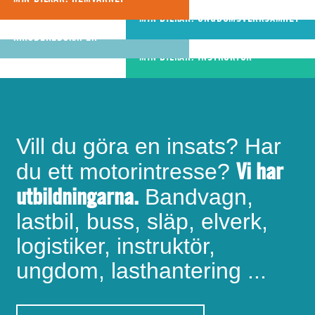
riktigt bra
MIN BILKÅR: UNGDOMSVERKSAMHET
MIN BILKÅR: CIVILA
bandvagnsförare
KRISBEREDSKAPEN
MIN BILKÅR: INSTRUKTÖR
Vill du göra en insats? Har
Vi har
du ett motorintresse?
utbildningarna.
Bandvagn,
lastbil, buss, släp, elverk,
logistiker, instruktör,
ungdom, lasthantering ...