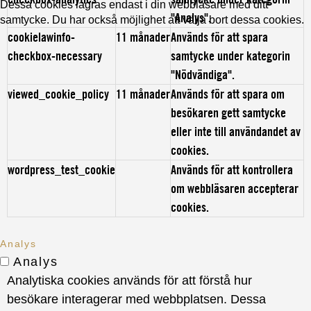
Dessa cookies lagras endast i din webbläsare med ditt
"Analys".
samtycke. Du har också möjlighet att välja bort dessa cookies.
cookielawinfo-
11 månader
Används för att spara
checkbox-necessary
samtycke under kategorin
"Nödvändiga".
viewed_cookie_policy
11 månader
Används för att spara om
besökaren gett samtycke
eller inte till användandet av
cookies.
wordpress_test_cookie
Används för att kontrollera
om webbläsaren accepterar
cookies.
Analys
Analys
Analytiska cookies används för att förstå hur
besökare interagerar med webbplatsen. Dessa