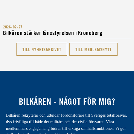
2026-02-27
Bilkåren stärker länsstyrelsen i Kronoberg
TILL NYHETSARKIVET
TILL MEDLEMSNYTT
BILKÅREN - NÅGOT FÖR MIG?
Bilkåren rekryterar och utbildar fordonsförare till Sveriges totalförsvar,
dvs frivilliga till både det militära och det civila försvaret. Våra
medlemmars engagemang bidrar till viktiga samhällsfunktioner. Vi gör