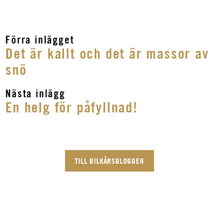
Förra inlägget
Det är kallt och det är massor av
snö
Nästa inlägg
En helg för påfyllnad!
TILL BILKÅRSBLOGGEN
Annika tycker det är
självklart att vi ska
Anna vill ge elever
Magnus vill vara en
använda de styrkor
bästa möjliga
Henrik vill hjälpa
pusselbit i helheten
och resurser vi har för
förutsättningar att bli
ungdomar utvecklas
MIN BILKÅR: HEMVÄRNET