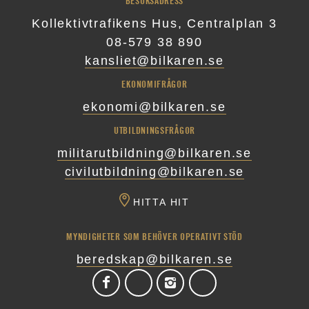
BESÖKSADRESS
Kollektivtrafikens Hus, Centralplan 3
08-579 38 890
kansliet@bilkaren.se
EKONOMIFRÅGOR
ekonomi@bilkaren.se
UTBILDNINGSFRÅGOR
militarutbildning@bilkaren.se
civilutbildning@bilkaren.se
HITTA HIT
MYNDIGHETER SOM BEHÖVER OPERATIVT STÖD
beredskap@bilkaren.se