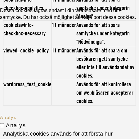
checkbox-analytics
samtycke under kategorin
Dessa cookies lagras endast i din webbläsare med ditt
"Analys".
samtycke. Du har också möjlighet att välja bort dessa cookies.
cookielawinfo-
11 månader
Används för att spara
checkbox-necessary
samtycke under kategorin
"Nödvändiga".
viewed_cookie_policy
11 månader
Används för att spara om
besökaren gett samtycke
eller inte till användandet av
cookies.
wordpress_test_cookie
Används för att kontrollera
om webbläsaren accepterar
cookies.
Analys
Analys
Analytiska cookies används för att förstå hur