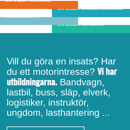
att hjälpa varandra
riktigt bra
MIN BILKÅR: UNGDOMSVERKSAMHET
MIN BILKÅR: CIVILA
bandvagnsförare
KRISBEREDSKAPEN
MIN BILKÅR: INSTRUKTÖR
Vill du göra en insats? Har
Vi har
du ett motorintresse?
utbildningarna.
Bandvagn,
lastbil, buss, släp, elverk,
logistiker, instruktör,
ungdom, lasthantering ...