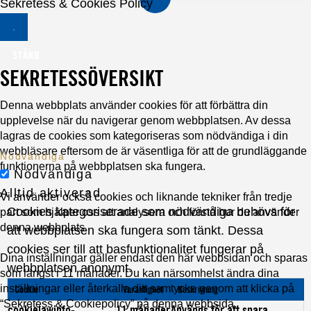
Sekretess & Cookies Policy
STÄNG
SEKRETESSÖVERSIKT
Denna webbplats använder cookies för att förbättra din
upplevelse när du navigerar genom webbplatsen. Av dessa
lagras de cookies som kategoriseras som nödvändiga i din
webbläsare eftersom de är väsentliga för att de grundläggande
Nödvändiga
funktionerna på webbplatsen ska fungera.
Nödvändiga
Alltid aktiverad
Vi använder också cookies och liknande tekniker från tredje
Cookies kategoriserade som nödvändiga behövs för
part som hjälper oss att analysera och förstå hur du använder
denna webbplats.
att webbplatsen ska fungera som tänkt. Dessa
cookies ser till att basfunktionalitet fungerar på
Dina inställningar gäller endast den här webbsidan och sparas
webbplatsen anonymt.
som längst i 11 månader. Du kan närsomhelst ändra dina
inställningar eller återkalla ditt samtycke genom att klicka på
Cookie
Varaktighet
Beskrivning
“Sekretess & Cookiepolicy” på denna webbsida.
cookielawinfo-
11 månader
Används för att spara