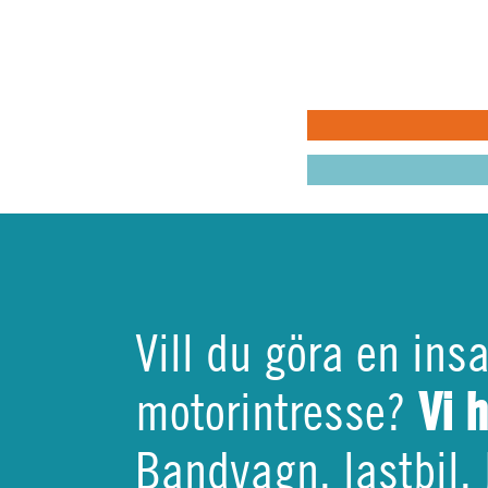
för att h
pusselbit
varandra
MIN BILKÅR: H
MIN BILKÅR: CI
KRISBEREDSKA
Vill du göra en ins
Vi 
motorintresse?
Bandvagn, lastbil, 