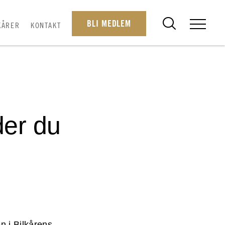
BLI MEDLEM
KÅRER
KONTAKT
der du
en i Bilkårens