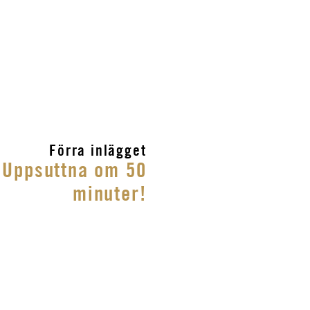
Förra inlägget
 Uppsuttna om 50
minuter!
Anna vill ge elever
bästa möjliga
Henrik vill hjälpa
förutsättningar att bli