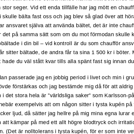
tor seger. Vid ett enda tillfälle har jag mött en chauf
 skulle bälta fast oss och jag blev så glad över att hö
ar ansvaret själva att använda bältet, det är inte chau
är det på samma sätt som om du mot förmodan skulle 
ältade i din bil – vid kontroll är du som chaufför ansva
r sitter bältade, de andra får ta sina 1 500 kr i böter
t hade du väl stått kvar tills alla spänt fast sig innan 
dan passerade jag en jobbig period i livet och min i gr
övde förstärkas och jag bestämde mig då för att aldrig
i det stora hela är ”världsliga saker” som Karlsson-på
nnebär exempelvis att om någon sitter i tysta kupén på
cker ljud, då sätter jag hellre på mig mina egna lurar e
 att kämpar på med ett allt högre blodtryck och irrita
den. (Det är nolltolerans i tysta kupén, för er som inte v