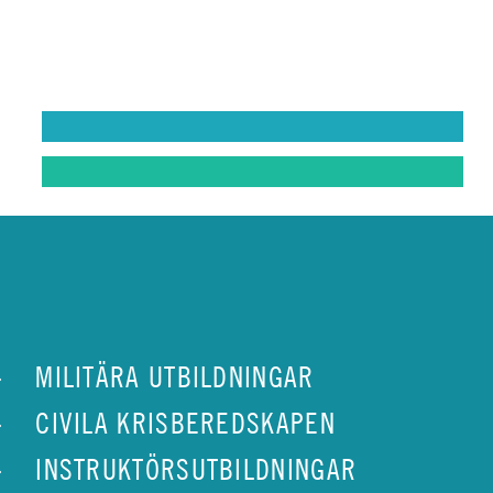
ungdomar utvecklas
riktigt bra
bandvagnsförare
MIN BILKÅR: UNGDOMSVERKSAMHET
MIN BILKÅR: INSTRUKTÖR
MILITÄRA UTBILDNINGAR
CIVILA KRISBEREDSKAPEN
INSTRUKTÖRSUTBILDNINGAR