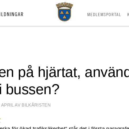
ILDNINGAR
MEDLEMSPORTAL
N
n på hjärtat, använ
 i bussen?
 APRIL AV BILKÅRISTEN
erka för ökad trafiksäkerhet” står det i första paragraf