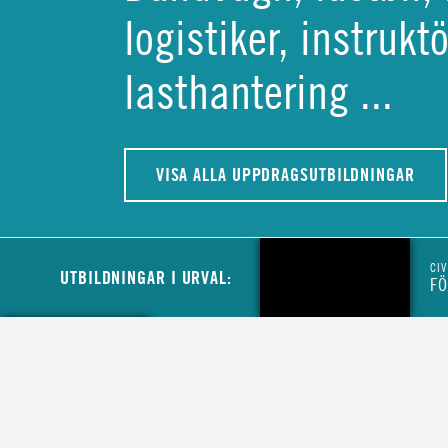
logistiker, instruk
lasthantering ...
VISA ALLA UPPDRAGSUTBILDNINGAR
CIV
UTBILDNINGAR I URVAL:
FÖ
CIVIL
MINIBUSSFÖRARE TILL MCFS LOGISTIK
CIVIL
LASTBILSFÖRARE HOS MYNDIGHETEN F