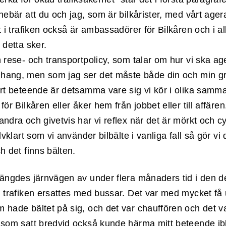
nebär att du och jag, som är bilkårister, med vårt age
t i trafiken också är ambassadörer för Bilkåren och i a
 detta sker.
 rese- och transportpolicy, som talar om hur vi ska age
ang, men som jag ser det måste både din och min gr
årt beteende är detsamma vare sig vi kör i olika sam
för Bilkåren eller åker hem från jobbet eller till affären
ndra och givetvis har vi reflex när det är mörkt och c
älvklart som vi använder bilbälte i vanliga fall så gör vi
h det finns bälten.
tängdes järnvägen av under flera månaders tid i den d
h trafiken ersattes med bussar. Det var med mycket få
 hade bältet på sig, och det var chauffören och det v
 som satt bredvid också kunde härma mitt beteende ib