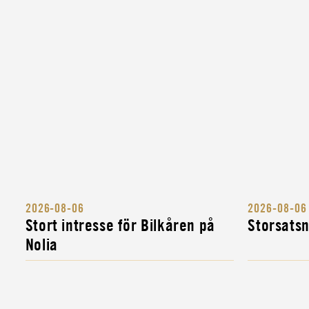
CIVILT FÖRSVAR
CIVIL
LASTBILSFÖRARE FÖR ATT SKYDDA SVE
KULTURARV
INSTRUKTÖR
MILITÄR BANDVAGNSINSTRUKTÖR
INSTRUKTÖR
MILITÄR FORDONSINSTRUKTÖR
INSTRUKTÖR
2026-08-06
2026-08-06
KOMPLETTERINGSUTBILDNING FÖR MIL
Stort intresse för Bilkåren på
Storsats
FORDONS- OCH...
Nolia
INSTRUKTÖR
MILITÄR ALLMÄNINSTRUKTÖR