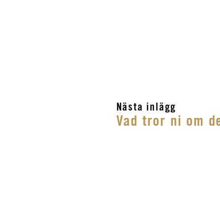
Nästa inlägg
Vad tror ni om d
Annika ty
självklart
använda 
och resur
Magnus vi