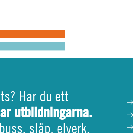
jälpa
 i helheten
EMVÄRNET
VILA
PEN
ats? Har du ett
har utbildningarna.
buss, släp, elverk,