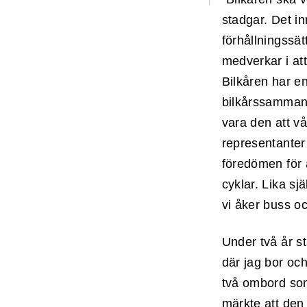
stadgar. Det in
förhållningssät
medverkar i att
Bilkåren har en
bilkårssammanh
vara den att v
representanter 
föredömen för a
cyklar. Lika sj
vi åker buss oc
Under två år s
där jag bor oc
två ombord som
märkte att den