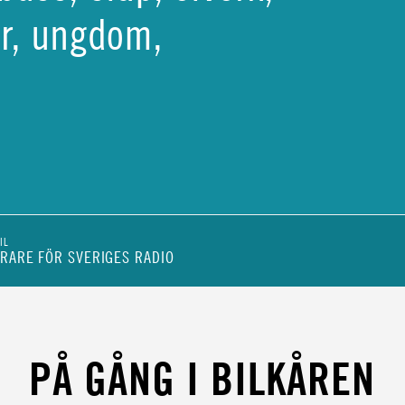
tör, ungdom,
IL
RARE FÖR SVERIGES RADIO
ENHET
PÅ GÅNG I BILKÅREN
ÖR