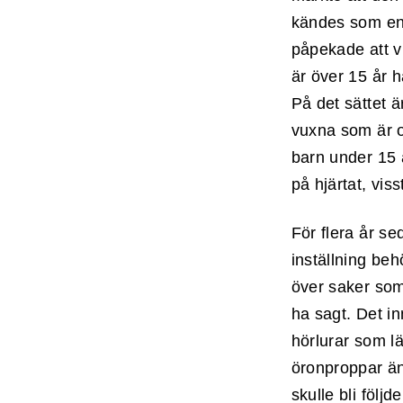
kändes som en s
påpekade att vi
är över 15 år h
På det sättet 
vuxna som är ob
barn under 15 å
på hjärtat, viss
För flera år se
inställning beh
över saker som 
ha sagt. Det i
hörlurar som lä
öronproppar än
skulle bli följ