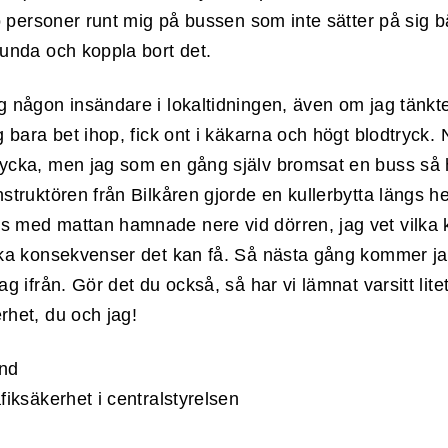
tio personer runt mig på bussen som inte sätter på sig b
lunda och koppla bort det.
ig någon insändare i lokaltidningen, även om jag tänkt
ag bara bet ihop, fick ont i käkarna och högt blodtryck
lycka, men jag som en gång själv bromsat en buss så 
nstruktören från Bilkåren gjorde en kullerbytta längs 
s med mattan hamnade nere vid dörren, jag vet vilka kr
lka konsekvenser det kan få. Så nästa gång kommer jag 
ag ifrån. Gör det du också, så har vi lämnat varsitt litet 
rhet, du och jag!
und
afiksäkerhet i centralstyrelsen