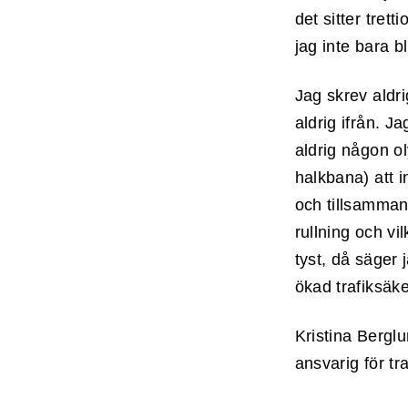
det sitter tret
jag inte bara b
Jag skrev aldr
aldrig ifrån. J
aldrig någon o
halkbana) att i
och tillsamman
rullning och vi
tyst, då säger j
ökad trafiksäke
Kristina Bergl
ansvarig för tr