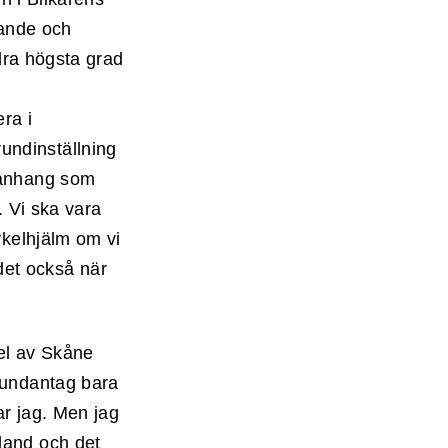
rande och
llra högsta grad
ra i
undinställning
manhang som
. Vi ska vara
ykelhjälm om vi
 det också när
el av Skåne
 undantag bara
ar jag. Men jag
land och det