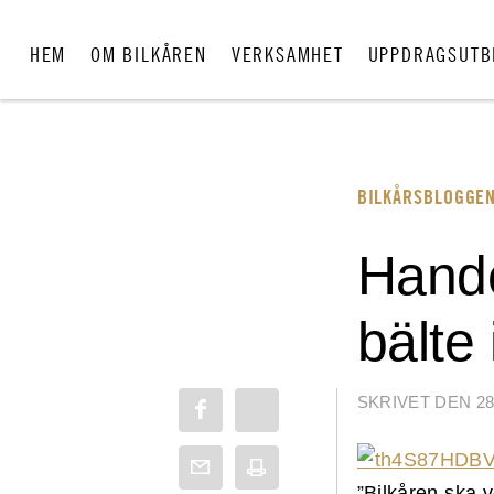
HEM
OM BILKÅREN
VERKSAMHET
UPPDRAGSUTB
BILKÅRSBLOGGE
Hande
bälte
SKRIVET DEN 28
”Bilkåren ska v