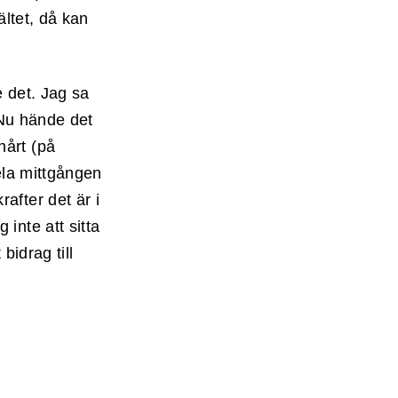
ältet, då kan
e det. Jag sa
. Nu hände det
hårt (på
hela mittgången
after det är i
inte att sitta
bidrag till