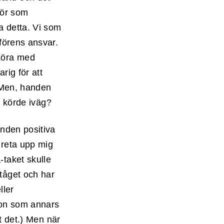
för som
ra detta. Vi som
fförens ansvar.
köra med
rig för att
. Men, handen
du körde iväg?
unden positiva
 reta upp mig
-taket skulle
 tåget och har
ller
tion som annars
et det.) Men när