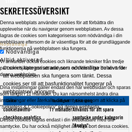
STÄNG
SEKRETESSÖVERSIKT
Denna webbplats använder cookies för att förbättra din
upplevelse när du navigerar genom webbplatsen. Av dessa
lagras de cookies som kategoriseras som nödvändiga i din
webbläsare eftersom de är väsentliga för att de grundläggande
Nödvändiga
funktionerna på webbplatsen ska fungera.
Nödvändiga
Alltid aktiverad
Vi använder också cookies och liknande tekniker från tredje
Cookies kategoriserade som nödvändiga behövs för
part som hjälper oss att analysera och förstå hur du använder
denna webbplats.
att webbplatsen ska fungera som tänkt. Dessa
cookies ser till att basfunktionalitet fungerar på
Dina inställningar gäller endast den här webbsidan och sparas
webbplatsen anonymt.
som längst i 11 månader. Du kan närsomhelst ändra dina
inställningar eller återkalla ditt samtycke genom att klicka på
Cookie
Varaktighet
Beskrivning
“Sekretess & Cookiepolicy” på denna webbsida.
cookielawinfo-
11 månader
Används för att spara
checkbox-analytics
samtycke under kategorin
Dessa cookies lagras endast i din webbläsare med ditt
"Analys".
samtycke. Du har också möjlighet att välja bort dessa cookies.