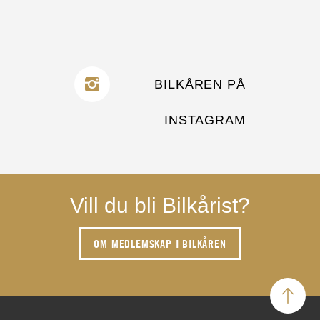
BILKÅREN PÅ
INSTAGRAM
Vill du bli Bilkårist?
OM MEDLEMSKAP I BILKÅREN