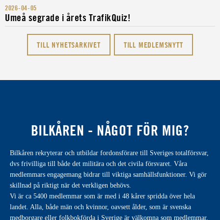
2026-04-05
Umeå segrade i årets TrafikQuiz!
TILL NYHETSARKIVET
TILL MEDLEMSNYTT
BILKÅREN - NÅGOT FÖR MIG?
Bilkåren rekryterar och utbildar fordonsförare till Sveriges totalförsvar,
dvs frivilliga till både det militära och det civila försvaret. Våra
medlemmars engagemang bidrar till viktiga samhällsfunktioner. Vi gör
skillnad på riktigt när det verkligen behövs.
Vi är ca 5400 medlemmar som är med i 48 kårer spridda över hela
landet. Alla, både män och kvinnor, oavsett ålder, som är svenska
medborgare eller folkbokförda i Sverige är välkomna som medlemmar.