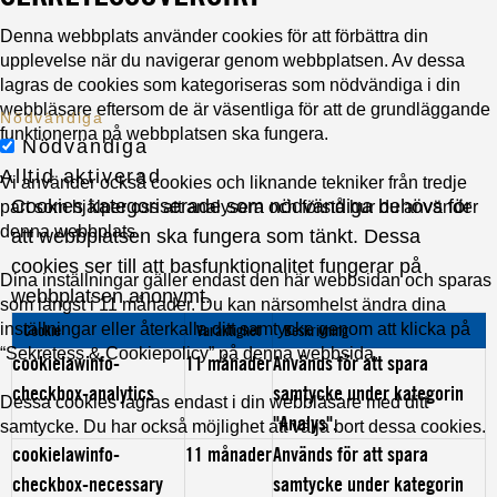
Denna webbplats använder cookies för att förbättra din
upplevelse när du navigerar genom webbplatsen. Av dessa
lagras de cookies som kategoriseras som nödvändiga i din
webbläsare eftersom de är väsentliga för att de grundläggande
Nödvändiga
funktionerna på webbplatsen ska fungera.
Nödvändiga
Alltid aktiverad
Vi använder också cookies och liknande tekniker från tredje
Cookies kategoriserade som nödvändiga behövs för
part som hjälper oss att analysera och förstå hur du använder
denna webbplats.
att webbplatsen ska fungera som tänkt. Dessa
cookies ser till att basfunktionalitet fungerar på
Dina inställningar gäller endast den här webbsidan och sparas
webbplatsen anonymt.
som längst i 11 månader. Du kan närsomhelst ändra dina
inställningar eller återkalla ditt samtycke genom att klicka på
Cookie
Varaktighet
Beskrivning
“Sekretess & Cookiepolicy” på denna webbsida.
cookielawinfo-
11 månader
Används för att spara
checkbox-analytics
samtycke under kategorin
Dessa cookies lagras endast i din webbläsare med ditt
"Analys".
samtycke. Du har också möjlighet att välja bort dessa cookies.
cookielawinfo-
11 månader
Används för att spara
checkbox-necessary
samtycke under kategorin