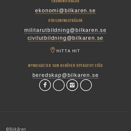
EKONOMIFRÅGOR
ekonomi@bilkaren.se
UTBILDNINGSFRÅGOR
militarutbildning@bilkaren.se
civilutbildning@bilkaren.se
HITTA HIT
MYNDIGHETER SOM BEHÖVER OPERATIVT STÖD
beredskap@bilkaren.se
©Bilkåren