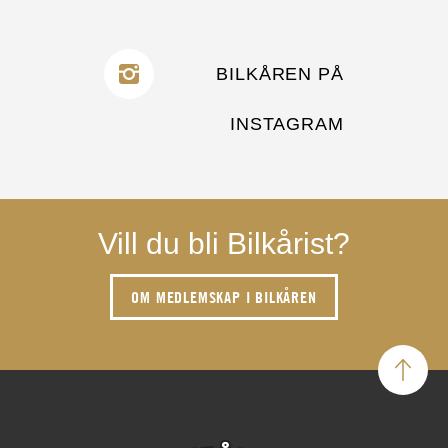
BILKÅREN PÅ
INSTAGRAM
Vill du bli Bilkårist?
OM MEDLEMSKAP I BILKÅREN