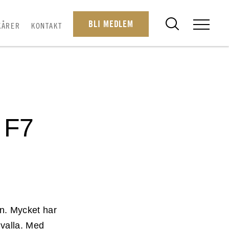
BLI MEDLEM
KÅRER
KONTAKT
 F7
en. Mycket har
evalla. Med