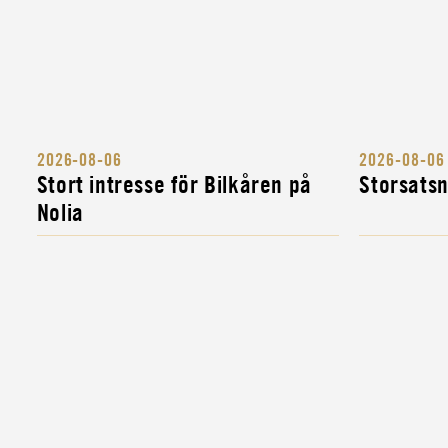
MILITÄR BANDVAGNSINSTRUKTÖR
INSTRUKTÖR
MILITÄR FORDONSINSTRUKTÖR
INSTRUKTÖR
2026-08-06
2026-08-06
KOMPLETTERINGSUTBILDNING FÖR MIL
Stort intresse för Bilkåren på
Storsats
FORDONS- OCH...
Nolia
INSTRUKTÖR
MILITÄR ALLMÄNINSTRUKTÖR