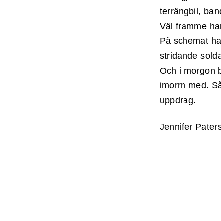
terrängbil, ba
Väl framme har 
På schemat har
stridande solda
Och i morgon b
imorrn med. Så 
uppdrag.
Jennifer Pater