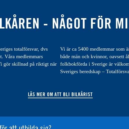
LKÅREN - NÅGOT FÖR M
eriges totalförsvar, dvs
Vi är ca 5400 medlemmar som är 
varet. Våra medlemmars
både män och kvinnor, oavsett å
 gör skillnad på riktigt när
folkbokförda i Sverige är välk
Sveriges beredskap – Totalförsva
LÄS MER OM ATT BLI BILKÅRIST
för att utbilda sig?