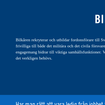
BI
Bilkåren rekryterar och utbildar fordonsförare till Sv
frivilliga till både det militära och det civila förs
engagemang bidrar till viktiga samhällsfunktioner. Vi
det verkligen behövs.
Har man rätt att vara ledig från jobbet 