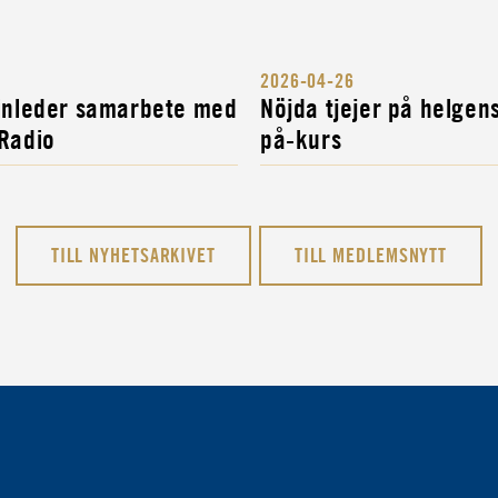
2026-04-26
 inleder samarbete med
Nöjda tjejer på helgen
 Radio
på-kurs
TILL NYHETSARKIVET
TILL MEDLEMSNYTT