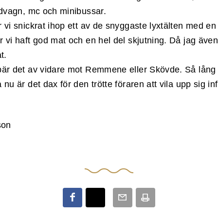
ndvagn, mc och minibussar.
vi snickrat ihop ett av de snyggaste lyxtälten med en de
 vi haft god mat och en hel del skjutning. Då jag även
t.
är det av vidare mot Remmene eller Skövde. Så lång
nu är det dax för den trötte föraren att vila upp sig infö
son