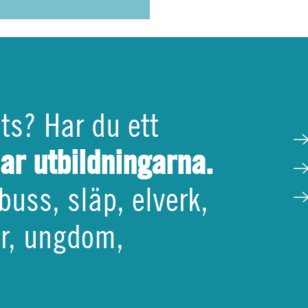
ats? Har du ett
har utbildningarna.
buss, släp, elverk,
tör, ungdom,