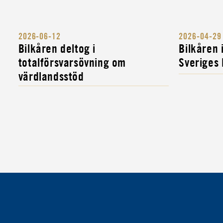
2026-06-12
2026-04-29
Bilkåren deltog i
Bilkåren
totalförsvarsövning om
Sveriges
värdlandsstöd