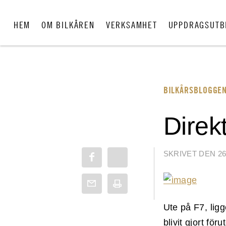
HEM
OM BILKÅREN
VERKSAMHET
UPPDRAGSUTB
BILKÅRSBLOGGE
Direk
SKRIVET DEN 26
Ute på F7, ligg
blivit gjort fö