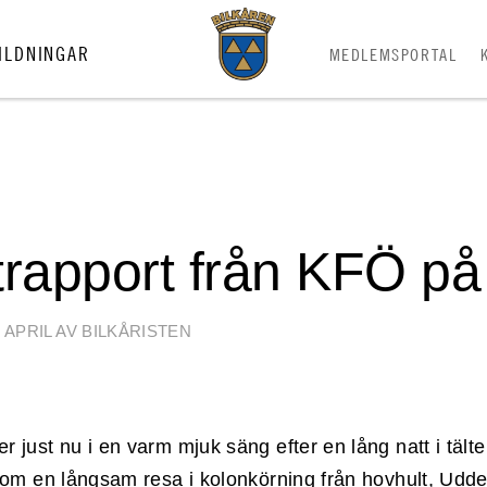
ILDNINGAR
MEDLEMSPORTAL
N
trapport från KFÖ på
 APRIL AV BILKÅRISTEN
er just nu i en varm mjuk säng efter en lång natt i tält
rutom en långsam resa i kolonkörning från hovhult, Udd