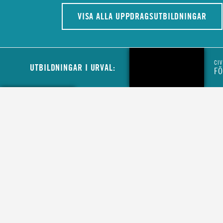
VISA ALLA UPPDRAGSUTBILDNINGAR
CIV
UTBILDNINGAR I URVAL:
FÖ
CIVIL
MINIBUSSFÖRARE TILL MCFS LOGISTIK
CIVIL
LASTBILSFÖRARE HOS MYNDIGHETEN F
CIVILT FÖRSVAR
CIVIL
LASTBILSFÖRARE FÖR ATT SKYDDA SVE
KULTURARV
INSTRUKTÖR