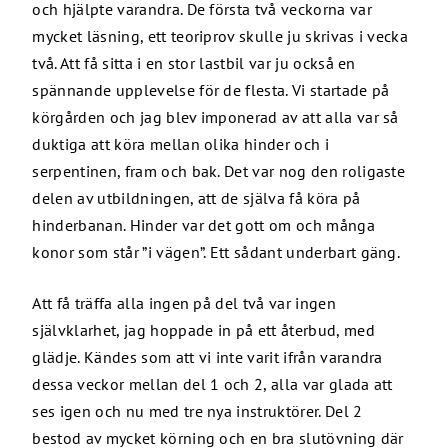
och hjälpte varandra. De första två veckorna var
mycket läsning, ett teoriprov skulle ju skrivas i vecka
två. Att få sitta i en stor lastbil var ju också en
spännande upplevelse för de flesta. Vi startade på
körgården och jag blev imponerad av att alla var så
duktiga att köra mellan olika hinder och i
serpentinen, fram och bak. Det var nog den roligaste
delen av utbildningen, att de själva få köra på
hinderbanan. Hinder var det gott om och många
konor som står ”i vägen”. Ett sådant underbart gäng.
Att få träffa alla ingen på del två var ingen
självklarhet, jag hoppade in på ett återbud, med
glädje. Kändes som att vi inte varit ifrån varandra
dessa veckor mellan del 1 och 2, alla var glada att
ses igen och nu med tre nya instruktörer. Del 2
bestod av mycket körning och en bra slutövning där