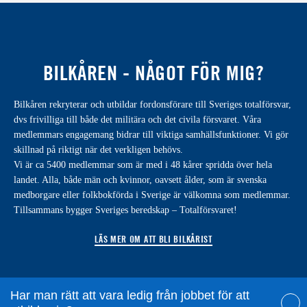
BILKÅREN - NÅGOT FÖR MIG?
Bilkåren rekryterar och utbildar fordonsförare till Sveriges totalförsvar,
dvs frivilliga till både det militära och det civila försvaret. Våra
medlemmars engagemang bidrar till viktiga samhällsfunktioner. Vi gör
skillnad på riktigt när det verkligen behövs.
Vi är ca 5400 medlemmar som är med i 48 kårer spridda över hela
landet. Alla, både män och kvinnor, oavsett ålder, som är svenska
medborgare eller folkbokförda i Sverige är välkomna som medlemmar.
Tillsammans bygger Sveriges beredskap – Totalförsvaret!
LÄS MER OM ATT BLI BILKÅRIST
Har man rätt att vara ledig från jobbet för att