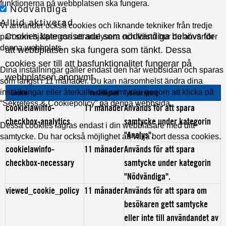
funktionerna på webbplatsen ska fungera.
Nödvändiga
Alltid aktiverad
Vi använder också cookies och liknande tekniker från tredje
Cookies kategoriserade som nödvändiga behövs för
part som hjälper oss att analysera och förstå hur du använder
denna webbplats.
att webbplatsen ska fungera som tänkt. Dessa
cookies ser till att basfunktionalitet fungerar på
Dina inställningar gäller endast den här webbsidan och sparas
webbplatsen anonymt.
som längst i 11 månader. Du kan närsomhelst ändra dina
inställningar eller återkalla ditt samtycke genom att klicka på
Cookie
Varaktighet
Beskrivning
“Sekretess & Cookiepolicy” på denna webbsida.
cookielawinfo-
11 månader
Används för att spara
checkbox-analytics
samtycke under kategorin
Dessa cookies lagras endast i din webbläsare med ditt
"Analys".
samtycke. Du har också möjlighet att välja bort dessa cookies.
cookielawinfo-
11 månader
Används för att spara
checkbox-necessary
samtycke under kategorin
"Nödvändiga".
viewed_cookie_policy
11 månader
Används för att spara om
besökaren gett samtycke
eller inte till användandet av