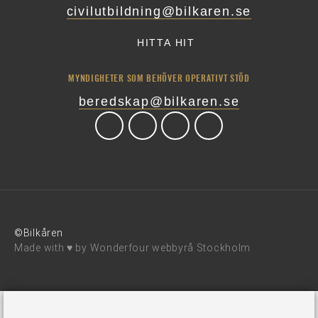
civilutbildning@bilkaren.se
HITTA HIT
MYNDIGHETER SOM BEHÖVER OPERATIVT STÖD
beredskap@bilkaren.se
©Bilkåren
Made with ♥ by
Wonderfour webbyrå Stockholm