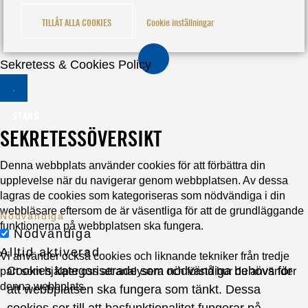
TILLÅT ALLA COOKIES
Cookie inställningar
Sekretess & Cookies Policy
STÄNG
SEKRETESSÖVERSIKT
Denna webbplats använder cookies för att förbättra din
upplevelse när du navigerar genom webbplatsen. Av dessa
lagras de cookies som kategoriseras som nödvändiga i din
webbläsare eftersom de är väsentliga för att de grundläggande
Nödvändiga
funktionerna på webbplatsen ska fungera.
Nödvändiga
Alltid aktiverad
Vi använder också cookies och liknande tekniker från tredje
Cookies kategoriserade som nödvändiga behövs för
part som hjälper oss att analysera och förstå hur du använder
denna webbplats.
att webbplatsen ska fungera som tänkt. Dessa
cookies ser till att basfunktionalitet fungerar på