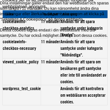
Dina inställningar gäller endast den här webbsidan och sparas
webbplatsen anonymt.
som längst i 11 månader. Du kan närsomhelst ändra dina
inställningar eller återkalla ditt samtycke genom att klicka på
Cookie
Varaktighet
Beskrivning
“Sekretess & Cookiepolicy” på denna webbsida.
cookielawinfo-
11 månader
Används för att spara
checkbox-analytics
samtycke under kategorin
Dessa cookies lagras endast i din webbläsare med ditt
"Analys".
samtycke. Du har också möjlighet att välja bort dessa cookies.
cookielawinfo-
11 månader
Används för att spara
checkbox-necessary
samtycke under kategorin
"Nödvändiga".
viewed_cookie_policy
11 månader
Används för att spara om
besökaren gett samtycke
eller inte till användandet av
cookies.
wordpress_test_cookie
Används för att kontrollera
om webbläsaren accepterar
cookies.