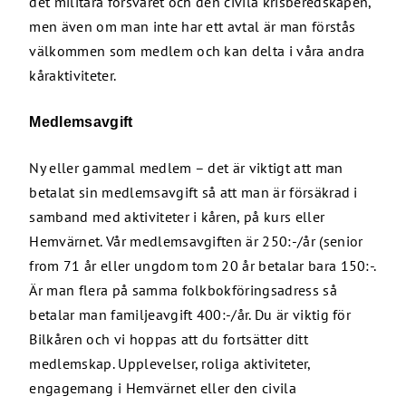
det militära försvaret och den civila krisberedskapen,
men även om man inte har ett avtal är man förstås
välkommen som medlem och kan delta i våra andra
kåraktiviteter.
Medlemsavgift
Ny eller gammal medlem – det är viktigt att man
betalat sin medlemsavgift så att man är försäkrad i
samband med aktiviteter i kåren, på kurs eller
Hemvärnet. Vår medlemsavgiften är 250:-/år (senior
from 71 år eller ungdom tom 20 år betalar bara 150:-.
Är man flera på samma folkbokföringsadress så
betalar man familjeavgift 400:-/år. Du är viktig för
Bilkåren och vi hoppas att du fortsätter ditt
medlemskap. Upplevelser, roliga aktiviteter,
engagemang i Hemvärnet eller den civila