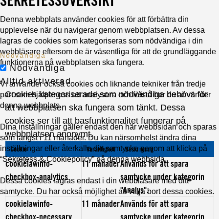
Denna webbplats använder cookies för att förbättra din
upplevelse när du navigerar genom webbplatsen. Av dessa
lagras de cookies som kategoriseras som nödvändiga i din
webbläsare eftersom de är väsentliga för att de grundläggande
Nödvändiga
funktionerna på webbplatsen ska fungera.
Nödvändiga
Alltid aktiverad
Vi använder också cookies och liknande tekniker från tredje
Cookies kategoriserade som nödvändiga behövs för
part som hjälper oss att analysera och förstå hur du använder
denna webbplats.
att webbplatsen ska fungera som tänkt. Dessa
cookies ser till att basfunktionalitet fungerar på
Dina inställningar gäller endast den här webbsidan och sparas
webbplatsen anonymt.
som längst i 11 månader. Du kan närsomhelst ändra dina
inställningar eller återkalla ditt samtycke genom att klicka på
Cookie
Varaktighet
Beskrivning
“Sekretess & Cookiepolicy” på denna webbsida.
cookielawinfo-
11 månader
Används för att spara
checkbox-analytics
samtycke under kategorin
Dessa cookies lagras endast i din webbläsare med ditt
"Analys".
samtycke. Du har också möjlighet att välja bort dessa cookies.
cookielawinfo-
11 månader
Används för att spara
checkbox-necessary
samtycke under kategorin