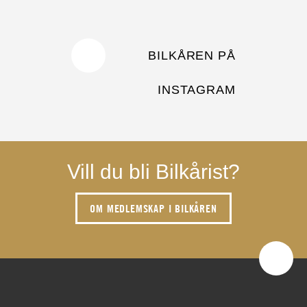
BILKÅREN PÅ
INSTAGRAM
Vill du bli Bilkårist?
OM MEDLEMSKAP I BILKÅREN