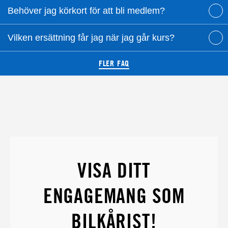
Behöver jag körkort för att bli medlem?
Vilken ersättning får jag när jag går kurs?
FLER FAQ
VISA DITT
ENGAGEMANG SOM
BILKÅRIST!