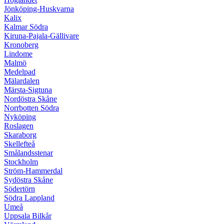
Jönköping-Huskvarna
Kalix
Kalmar Södra
Kiruna-Pajala-Gällivare
Kronoberg
Lindome
Malmö
Medelpad
Mälardalen
Märsta-Sigtuna
Nordöstra Skåne
Norrbotten Södra
Nyköping
Roslagen
Skaraborg
Skellefteå
Smålandsstenar
Stockholm
Ström-Hammerdal
Sydöstra Skåne
Södertörn
Södra Lappland
Umeå
Uppsala Bilkår