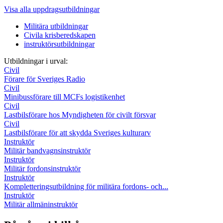
Visa alla uppdragsutbildningar
Militära utbildningar
Civila krisberedskapen
instruktörsutbildningar
Utbildningar i urval:
Civil
Förare för Sveriges Radio
Civil
Minibussförare till MCFs logistikenhet
Civil
Lastbilsförare hos Myndigheten för civilt försvar
Civil
Lastbilsförare för att skydda Sveriges kulturarv
Instruktör
Militär bandvagnsinstruktör
Instruktör
Militär fordonsinstruktör
Instruktör
Kompletteringsutbildning för militära fordons- och...
Instruktör
Militär allmäninstruktör