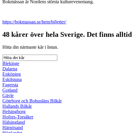
Bokmässan är Nordens största kulturevenemang.
https://bokmassan.se/hem/biljetter/
48 kårer över hela Sverige.
Det finns alltid
Hitta din närmaste kår i listan.
Blekinge
Dalarna
Enköping
Eskilstuna
Fagersta
Gotland
Gävle
Göteborg och Bohusläns Bilkår
Hallands Bilkår
Helsingborg
Hofors-Torsåker
Hälsingland
Härnösand
Höglandet