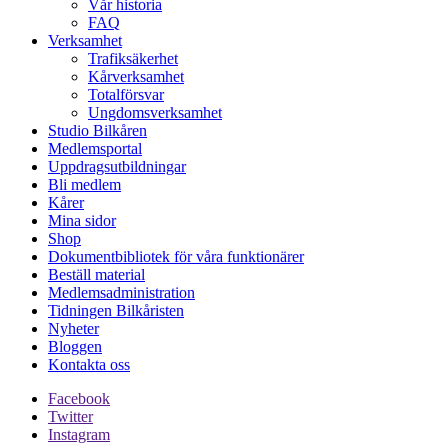
Vår historia
FAQ
Verksamhet
Trafiksäkerhet
Kårverksamhet
Totalförsvar
Ungdomsverksamhet
Studio Bilkåren
Medlemsportal
Uppdragsutbildningar
Bli medlem
Kårer
Mina sidor
Shop
Dokumentbibliotek för våra funktionärer
Beställ material
Medlemsadministration
Tidningen Bilkåristen
Nyheter
Bloggen
Kontakta oss
Facebook
Twitter
Instagram