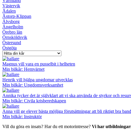
Värmland
Västervik
Ådalen
Åstorp-Klippan
Älvsborg
Ängelholm
Örebro län
Örnsköldsvik
Östersund
Östgöta
Magnus vill vara en pusselbit i helheten
Min bilkår: Hemvärnet
Henrik vill hjälpa ungdomar utvecklas
Min bilkår: Ungdomsverksamhet
Annika tycker det är självklart att vi ska använda de styrkor och resurs
Min bilkår: Civila krisberedskapen
Anna vill ge elever bästa möjliga förutsättningar att bli riktigt bra ba
Min bilkår: Instruktör
Vill du göra en insats? Har du ett motorintresse?
Vi har utbildningar