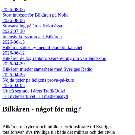
2026-08-06
Stort intresse för Bilkåren på Nolia
2026-08-06
Storsatsning på årets Bokmässa
2026-07-30
Intensiv kurssommar i Bilkåren
2026-06-13
Bilkåren söker ny medarbetare till kansliet
2026-06-12
Bilkåren deltog i totalförsvarsövning om värdlandsstöd
2026-04-29
Bilkåren inleder samarbete med Sveriges Radio
2026-04-26
Nöjda tjejer på helgens prova-på-kurs
2026-04-05
Umeå segrade i årets TrafikQuiz!
Till nyhetsarkivet
Till medlemsnytt
Bilkåren - något för mig?
Bilkåren rekryterar och utbildar fordonsförare till Sveriges
totalförsvar, dvs frivilliga till både det militära och det civila