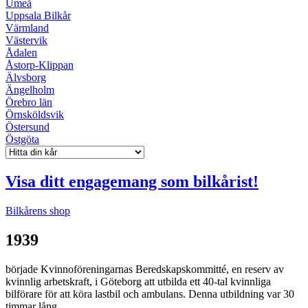
Umeå
Uppsala Bilkår
Värmland
Västervik
Ådalen
Åstorp-Klippan
Älvsborg
Ängelholm
Örebro län
Örnsköldsvik
Östersund
Östgöta
Visa ditt engagemang som bilkårist!
Bilkårens shop
1939
började Kvinnoföreningarnas Beredskapskommitté, en reserv av
kvinnlig arbetskraft, i Göteborg att utbilda ett 40-tal kvinnliga
bilförare för att köra lastbil och ambulans. Denna utbildning var 30
timmar lång.