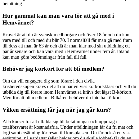
befattning.
Hur gammal kan man vara för att gå med i
Hemvärnet?
Kravet är att du är svensk medborgare och över 18 år och du kan
vara med till och med du blir 70. I normalfall får man gå med fram
till dess att man är 63 år och då är man klar med sin utbildning ett
par år senare och kan vara med i Hemvärnet under fem år. Ibland
kan man göra bedömningar från fall till fall.
Behöver jag körkort för att bli medlem?
Om du vill engagera dig som förare i den civila
krisberedskapen krävs det att du har en viss körkortsklass och vill du
utbilda dig till förare inom Hemvärnet så krävs det lägst B-körkort.
Men för att bli medlem i Bilkåren behöver du inte ha körkort.
Vilken ersättning får jag när jag går kurs?
Alla kurser för att utbilda sig till befattningar och uppdrag i
totalförsvaret är kostnadsfria. Under utbildningen får du fri mat och
logi samt ersättning för resan till kursplatsen. Du får också en viss
ersättning, på vardagar (eller helger om du skulle jobbat) får du en