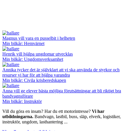
Magnus vill vara en pusselbit i helheten
Min bilkår: Hemvärnet
Henrik vill hjälpa ungdomar utvecklas
Min bilkår: Ungdomsverksamhet
Annika tycker det är självklart att vi ska använda de styrkor och
resurser vi har för att hjälpa varandra
Min bilkår: Civila krisberedskapen
Anna vill ge elever bästa möjliga förutsättningar att bli riktigt bra
bandvagnsförare
Min bilkår: Instruktör
Vill du göra en insats? Har du ett motorintresse?
Vi har
utbildningarna.
Bandvagn, lastbil, buss, släp, elverk, logistiker,
instruktör, ungdom, lasthantering ...