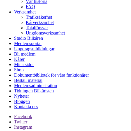
Vår historia
FAQ
Verksamhet
Trafiksäkerhet
Kårverksamhet
Totalförsvar
Ungdomsverksamhet
Studio Bilkåren
Medlemsportal
Uppdragsutbildningar
Bli medlem
Kårer
Mina sidor
Shop
Dokumentbibliotek för våra funktionärer
Beställ material
Medlemsadministration
Tidningen Bilkåristen
Nyheter
Bloggen
Kontakta oss
Facebook
Twitter
Instagram