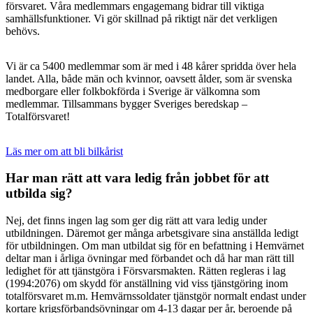
försvaret. Våra medlemmars engagemang bidrar till viktiga
samhällsfunktioner. Vi gör skillnad på riktigt när det verkligen
behövs.
Vi är ca 5400 medlemmar som är med i 48 kårer spridda över hela
landet. Alla, både män och kvinnor, oavsett ålder, som är svenska
medborgare eller folkbokförda i Sverige är välkomna som
medlemmar. Tillsammans bygger Sveriges beredskap –
Totalförsvaret!
Läs mer om att bli bilkårist
Har man rätt att vara ledig från jobbet för att
utbilda sig?
Nej, det finns ingen lag som ger dig rätt att vara ledig under
utbildningen. Däremot ger många arbetsgivare sina anställda ledigt
för utbildningen. Om man utbildat sig för en befattning i Hemvärnet
deltar man i årliga övningar med förbandet och då har man rätt till
ledighet för att tjänstgöra i Försvarsmakten. Rätten regleras i lag
(1994:2076) om skydd för anställning vid viss tjänstgöring inom
totalförsvaret m.m. Hemvärnssoldater tjänstgör normalt endast under
kortare krigsförbandsövningar om 4-13 dagar per år, beroende på