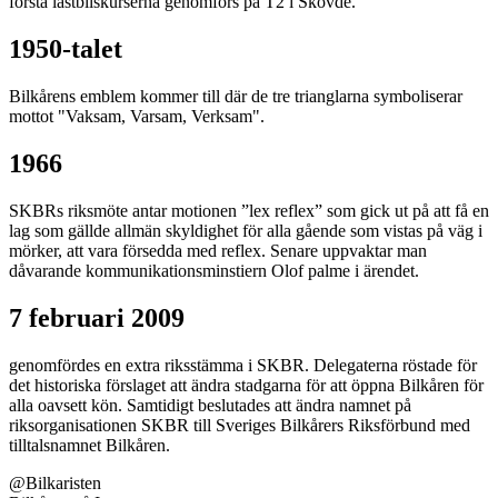
första lastbilskurserna genomförs på T2 i Skövde.
1950-talet
Bilkårens emblem kommer till där de tre trianglarna symboliserar
mottot "Vaksam, Varsam, Verksam".
1966
SKBRs riksmöte antar motionen ”lex reflex” som gick ut på att få en
lag som gällde allmän skyldighet för alla gående som vistas på väg i
mörker, att vara försedda med reflex. Senare uppvaktar man
dåvarande kommunikationsminstiern Olof palme i ärendet.
7 februari 2009
genomfördes en extra riksstämma i SKBR. Delegaterna röstade för
det historiska förslaget att ändra stadgarna för att öppna Bilkåren för
alla oavsett kön. Samtidigt beslutades att ändra namnet på
riksorganisationen SKBR till Sveriges Bilkårers Riksförbund med
tilltalsnamnet Bilkåren.
@
Bilkaristen