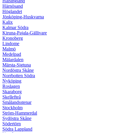
Hälsingland
Härnösand
Höglandet
Jönköping-Huskvarna
Kalix
Kalmar Södra
Kiruna-Pajala-Gällivare
Kronoberg
Lindome
Malmö
Medelpad
Mälardalen
Märsta-Sigtuna
Nordöstra Skåne
Norrbotten Södra
Nyköping
Roslagen
Skaraborg
Skellefteå
Smålandsstenar
Stockholm
Ström-Hammerdal
Sydöstra Skåne
Södertörn
Södra Lappland