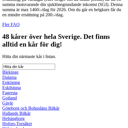
summa motsvarande din sjuklönegrundande inkomst (SGI). Denna
summa är max 1460:-/dag för 2026. Om du går en helgkurs får du
en mindre ersättning på 200:-/dag.
Fler FAQ
48 kårer över hela Sverige.
Det finns
alltid en kår för dig!
Hitta din närmaste kår i listan.
Blekinge
Dalarna
Enköping
Eskilstuna
Fagersta
Gotland
Gävle
Göteborg och Bohusläns Bilkår
Hallands Bilkår
Helsingborg
Hofors-Torsåker