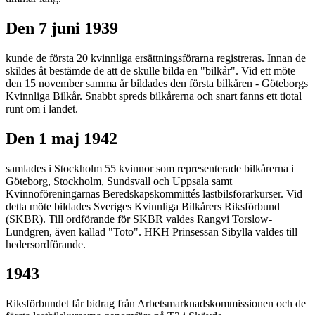
Den 7 juni 1939
kunde de första 20 kvinnliga ersättningsförarna registreras. Innan de
skildes åt bestämde de att de skulle bilda en "bilkår". Vid ett möte
den 15 november samma år bildades den första bilkåren - Göteborgs
Kvinnliga Bilkår. Snabbt spreds bilkårerna och snart fanns ett tiotal
runt om i landet.
Den 1 maj 1942
samlades i Stockholm 55 kvinnor som representerade bilkårerna i
Göteborg, Stockholm, Sundsvall och Uppsala samt
Kvinnoföreningarnas Beredskapskommittés lastbilsförarkurser. Vid
detta möte bildades Sveriges Kvinnliga Bilkårers Riksförbund
(SKBR). Till ordförande för SKBR valdes Rangvi Torslow-
Lundgren, även kallad "Toto". HKH Prinsessan Sibylla valdes till
hedersordförande.
1943
Riksförbundet får bidrag från Arbetsmarknadskommissionen och de