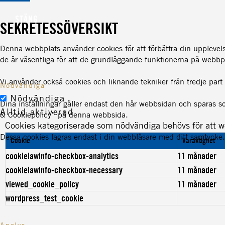
STÄNG
SEKRETESSÖVERSIKT
Denna webbplats använder cookies för att förbättra din uppleve
de är väsentliga för att de grundläggande funktionerna på webbp
Vi använder också cookies och liknande tekniker från tredje par
Nödvändiga
Nödvändiga
Dina inställningar gäller endast den här webbsidan och sparas s
Alltid aktiverad
& Cookiepolicy” på denna webbsida.
Cookies kategoriserade som nödvändiga behövs för att we
Dessa cookies lagras endast i din webbläsare med ditt samtycke. 
Cookie
Varaktighet
cookielawinfo-checkbox-analytics
11 månader
cookielawinfo-checkbox-necessary
11 månader
viewed_cookie_policy
11 månader
wordpress_test_cookie
Analys