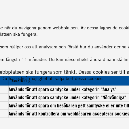
lse när du navigerar genom webbplatsen. Av dessa lagras de cook
latsen ska fungera.
t som hjälper oss att analysera och förstå hur du använder denna
om längst i 11 månader. Du kan närsomhelst ändra dina inställnin
bbplatsen ska fungera som tänkt. Dessa cookies ser till 
Du har också möjlighet att välja bort dessa cookies.
Beskrivning
Används för att spara samtycke under kategorin "Analys".
Används för att spara samtycke under kategorin "Nödvändiga".
Används för att spara om besökaren gett samtycke eller inte ti
Används för att kontrollera om webbläsaren accepterar cookies