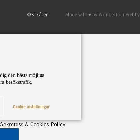
©Bilkåren
Made with ♥ by
Wonderfour webby
 dig den bästa möjliga
ra besökstrafik.
Cookie inställningar
Sekretess & Cookies Policy