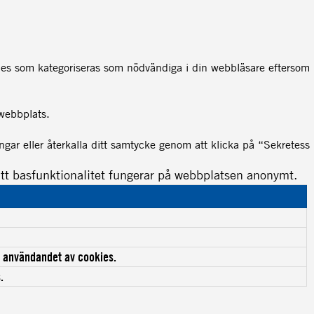
ies som kategoriseras som nödvändiga i din webbläsare eftersom
 webbplats.
gar eller återkalla ditt samtycke genom att klicka på “Sekretess
att basfunktionalitet fungerar på webbplatsen anonymt.
ll användandet av cookies.
.