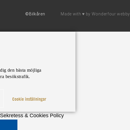
©Bilkåren
Made with ♥ by
Wonderfour webby
 dig den bästa möjliga
ra besökstrafik.
Cookie inställningar
Sekretess & Cookies Policy