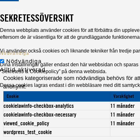
STÄNG
SEKRETESSÖVERSIKT
Denna webbplats använder cookies för att förbättra din upple
eftersom de är väsentliga för att de grundläggande funktionern
Vi använder också cookies och liknande tekniker från tredje pa
Nödvändiga
Nödvändiga
Dina inställningar gäller endast den här webbsidan och sparas s
Alltid aktiverad
“Sekretess & Cookiepolicy” på denna webbsida.
Cookies kategoriserade som nödvändiga behövs för att 
Dessa cookies lagras endast i din webbläsare med ditt samtycke
anonymt.
Cookie
Varaktighet
cookielawinfo-checkbox-analytics
11 månader
cookielawinfo-checkbox-necessary
11 månader
viewed_cookie_policy
11 månader
wordpress_test_cookie