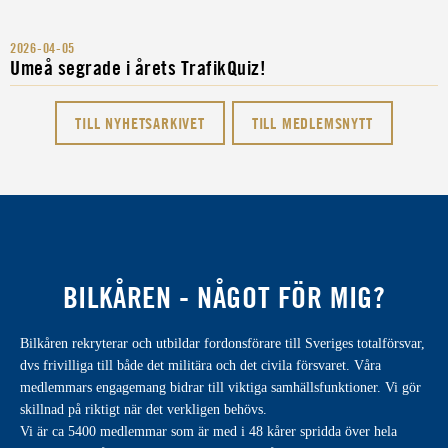
2026-04-05
Umeå segrade i årets TrafikQuiz!
TILL NYHETSARKIVET
TILL MEDLEMSNYTT
BILKÅREN - NÅGOT FÖR MIG?
Bilkåren rekryterar och utbildar fordonsförare till Sveriges totalförsvar,
dvs frivilliga till både det militära och det civila försvaret. Våra
medlemmars engagemang bidrar till viktiga samhällsfunktioner. Vi gör
skillnad på riktigt när det verkligen behövs.
Vi är ca 5400 medlemmar som är med i 48 kårer spridda över hela