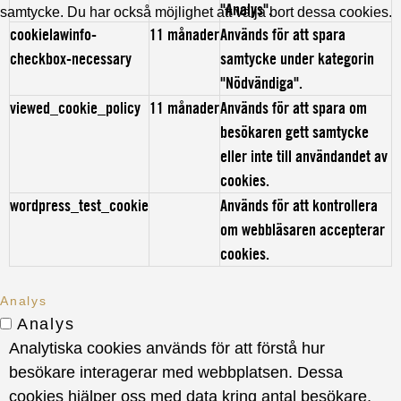
"Analys".
samtycke. Du har också möjlighet att välja bort dessa cookies.
cookielawinfo-
11 månader
Används för att spara
checkbox-necessary
samtycke under kategorin
"Nödvändiga".
viewed_cookie_policy
11 månader
Används för att spara om
besökaren gett samtycke
eller inte till användandet av
cookies.
wordpress_test_cookie
Används för att kontrollera
om webbläsaren accepterar
cookies.
Analys
Analys
Analytiska cookies används för att förstå hur
besökare interagerar med webbplatsen. Dessa
cookies hjälper oss med data kring antal besökare,