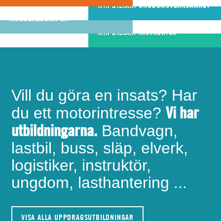
riktigt bra
MIN BILKÅR: UNGDOMSVERKSAMHET
MIN BILKÅR: CIVILA
bandvagnsförare
KRISBEREDSKAPEN
MIN BILKÅR: INSTRUKTÖR
Vill du göra en insats? Har
Vi har
du ett motorintresse?
utbildningarna.
Bandvagn,
lastbil, buss, släp, elverk,
logistiker, instruktör,
ungdom, lasthantering ...
VISA ALLA UPPDRAGSUTBILDNINGAR