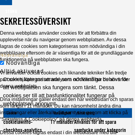
STÄNG
SEKRETESSÖVERSIKT
Denna webbplats använder cookies för att förbättra din
upplevelse när du navigerar genom webbplatsen. Av dessa
lagras de cookies som kategoriseras som nödvändiga i din
webbläsare eftersom de är väsentliga för att de grundläggande
Nödvändiga
funktionerna på webbplatsen ska fungera.
Nödvändiga
Alltid aktiverad
Vi använder också cookies och liknande tekniker från tredje
Cookies kategoriserade som nödvändiga behövs för
part som hjälper oss att analysera och förstå hur du använder
denna webbplats.
att webbplatsen ska fungera som tänkt. Dessa
cookies ser till att basfunktionalitet fungerar på
Dina inställningar gäller endast den här webbsidan och sparas
webbplatsen anonymt.
som längst i 11 månader. Du kan närsomhelst ändra dina
inställningar eller återkalla ditt samtycke genom att klicka på
Cookie
Varaktighet
Beskrivning
“Sekretess & Cookiepolicy” på denna webbsida.
cookielawinfo-
11 månader
Används för att spara
checkbox-analytics
samtycke under kategorin
Dessa cookies lagras endast i din webbläsare med ditt