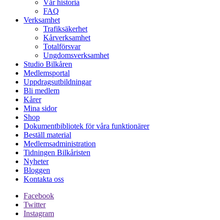
Vår historia
FAQ
Verksamhet
Trafiksäkerhet
Kårverksamhet
Totalförsvar
Ungdomsverksamhet
Studio Bilkåren
Medlemsportal
Uppdragsutbildningar
Bli medlem
Kårer
Mina sidor
Shop
Dokumentbibliotek för våra funktionärer
Beställ material
Medlemsadministration
Tidningen Bilkåristen
Nyheter
Bloggen
Kontakta oss
Facebook
Twitter
Instagram