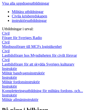
Visa alla uppdragsutbildningar
Militära utbildningar
Civila krisberedskapen
instruktörsutbildningar
Utbildningar i urval:
Civil
Förare för Sveriges Radio
Civil
Minibussförare till MCFs logistikenhet
Civil
Lastbilsförare hos Myndigheten för civilt försvar
Civil
Lastbilsförare för att skydda Sveriges kulturarv
Instruktör
Militär bandvagnsinstruktör
Instruktör
Militär fordonsinstruktör
Instruktör
Kompletteringsutbildning för militära fordons- och...
Instruktör
Militär allmäninstruktör
På gång i bilkåren