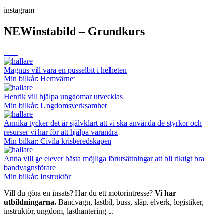
instagram
NEWinstabild – Grundkurs
Magnus vill vara en pusselbit i helheten
Min bilkår: Hemvärnet
Henrik vill hjälpa ungdomar utvecklas
Min bilkår: Ungdomsverksamhet
Annika tycker det är självklart att vi ska använda de styrkor och
resurser vi har för att hjälpa varandra
Min bilkår: Civila krisberedskapen
Anna vill ge elever bästa möjliga förutsättningar att bli riktigt bra
bandvagnsförare
Min bilkår: Instruktör
Vill du göra en insats? Har du ett motorintresse?
Vi har
utbildningarna.
Bandvagn, lastbil, buss, släp, elverk, logistiker,
instruktör, ungdom, lasthantering ...