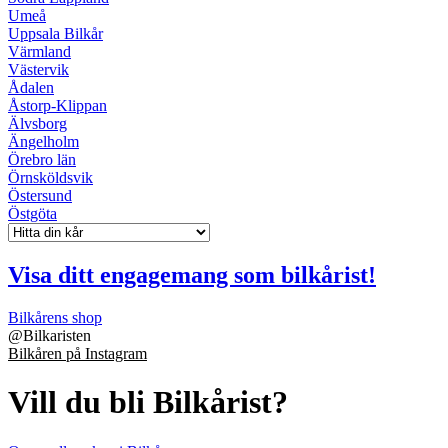
Umeå
Uppsala Bilkår
Värmland
Västervik
Ådalen
Åstorp-Klippan
Älvsborg
Ängelholm
Örebro län
Örnsköldsvik
Östersund
Östgöta
Visa ditt engagemang som bilkårist!
Bilkårens shop
@
Bilkaristen
Bilkåren på Instagram
Vill du bli Bilkårist?