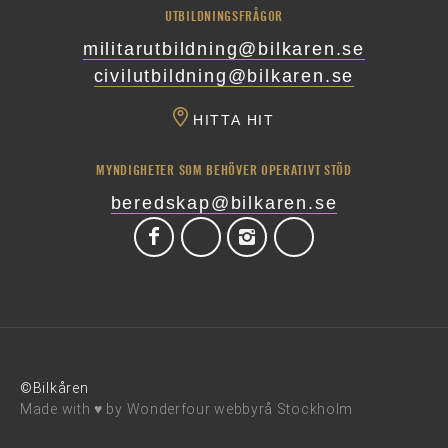
UTBILDNINGSFRÅGOR
militarutbildning@bilkaren.se
civilutbildning@bilkaren.se
HITTA HIT
MYNDIGHETER SOM BEHÖVER OPERATIVT STÖD
beredskap@bilkaren.se
©Bilkåren
Made with ♥ by
Wonderfour webbyrå Stockholm