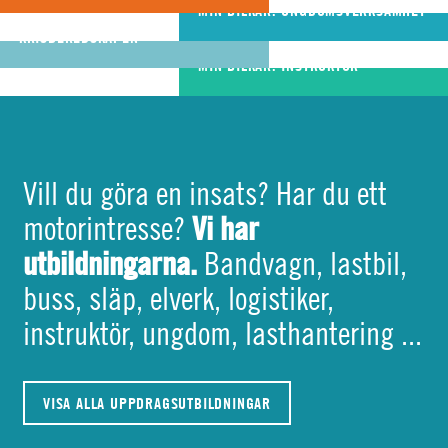
riktigt bra
MIN BILKÅR: UNGDOMSVERKSAMHET
MIN BILKÅR: CIVILA
bandvagnsförare
KRISBEREDSKAPEN
MIN BILKÅR: INSTRUKTÖR
Vill du göra en insats? Har du ett
Vi har
motorintresse?
utbildningarna.
Bandvagn, lastbil,
buss, släp, elverk, logistiker,
instruktör, ungdom, lasthantering ...
VISA ALLA UPPDRAGSUTBILDNINGAR