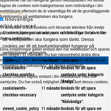
upplevelse när du navigerar genom webbplatsen. Av dessa
lagras de cookies som kategoriseras som nödvändiga i din
webbläsare eftersom de är väsentliga för att de grundläggande
Nödvändiga
funktionerna på webbplatsen ska fungera.
Nödvändiga
Alltid aktiverad
Vi använder också cookies och liknande tekniker från tredje
Cookies kategoriserade som nödvändiga behövs för
part som hjälper oss att analysera och förstå hur du använder
denna webbplats.
att webbplatsen ska fungera som tänkt. Dessa
cookies ser till att basfunktionalitet fungerar på
Dina inställningar gäller endast den här webbsidan och sparas
webbplatsen anonymt.
som längst i 11 månader. Du kan närsomhelst ändra dina
inställningar eller återkalla ditt samtycke genom att klicka på
Cookie
Varaktighet
Beskrivning
“Sekretess & Cookiepolicy” på denna webbsida.
cookielawinfo-
11 månader
Används för att spara
checkbox-analytics
samtycke under kategorin
Dessa cookies lagras endast i din webbläsare med ditt
"Analys".
samtycke. Du har också möjlighet att välja bort dessa cookies.
cookielawinfo-
11 månader
Används för att spara
checkbox-necessary
samtycke under kategorin
"Nödvändiga".
viewed_cookie_policy
11 månader
Används för att spara om