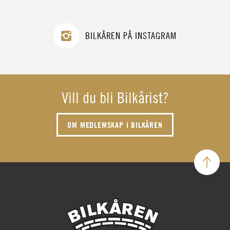
BILKÅREN PÅ INSTAGRAM
Vill du bli Bilkårist?
OM MEDLEMSKAP I BILKÅREN