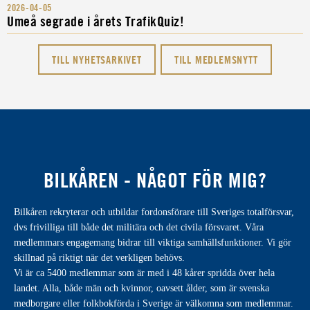
2026-04-05
Umeå segrade i årets TrafikQuiz!
TILL NYHETSARKIVET
TILL MEDLEMSNYTT
BILKÅREN - NÅGOT FÖR MIG?
Bilkåren rekryterar och utbildar fordonsförare till Sveriges totalförsvar,
dvs frivilliga till både det militära och det civila försvaret. Våra
medlemmars engagemang bidrar till viktiga samhällsfunktioner. Vi gör
skillnad på riktigt när det verkligen behövs.
Vi är ca 5400 medlemmar som är med i 48 kårer spridda över hela
landet. Alla, både män och kvinnor, oavsett ålder, som är svenska
medborgare eller folkbokförda i Sverige är välkomna som medlemmar.